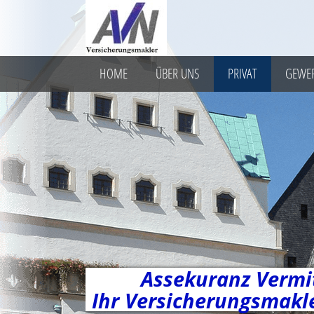
HOME
ÜBER UNS
PRIVAT
GEWE
Assekuranz Verm
Ihr Versicherungsmakl